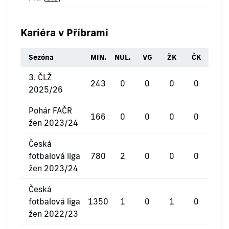
Kariéra v Příbrami
Sezóna
MIN.
NUL.
VG
ŽK
ČK
3. ČLŽ
243
0
0
0
0
2025/26
Pohár FAČR
166
0
0
0
0
žen 2023/24
Česká
fotbalová liga
780
2
0
0
0
žen 2023/24
Česká
fotbalová liga
1350
1
0
1
0
žen 2022/23