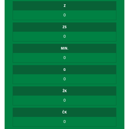
Z
0
ZS
0
MIN.
0
G
0
ŽK
0
ČK
0