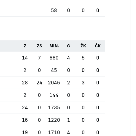
58
0
0
0
Z
ZS
MIN.
G
ŽK
ČK
14
7
660
4
5
0
2
0
45
0
0
0
28
24
2046
2
3
0
2
0
144
0
0
0
24
0
1735
0
0
0
16
0
1220
1
0
0
19
0
1710
4
0
0