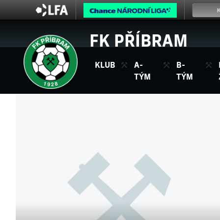
FK PŘÍBRAM
KLUB
A-
B-
TÝM
TÝM