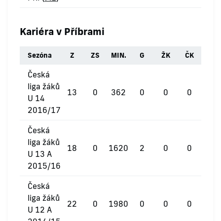
Kariéra v Příbrami
Sezóna
Z
ZS
MIN.
G
ŽK
ČK
Česká
liga žáků
13
0
362
0
0
0
U 14
2016/17
Česká
liga žáků
18
0
1620
2
0
0
U 13 A
2015/16
Česká
liga žáků
22
0
1980
0
0
0
U 12 A