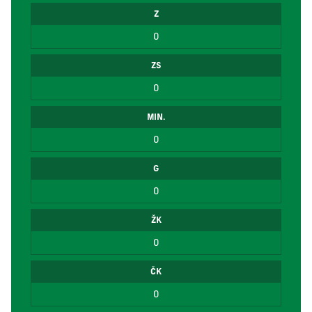
Z
0
ZS
0
MIN.
0
G
0
ŽK
0
ČK
0