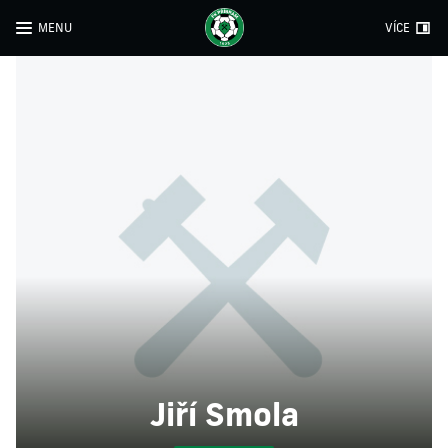
MENU
VÍCE
Jiří Smola