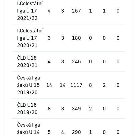
I.Celostátní
liga U 17
4
3
267
1
1
0
2021/22
I.Celostátní
liga U 17
3
3
180
0
0
0
2020/21
ČLD U18
4
3
246
0
0
0
2020/21
Česká liga
žáků U 15
14
14
1117
8
2
0
2019/20
ČLD U16
8
3
349
2
0
0
2019/20
Česká liga
žáků U 14
5
4
290
1
0
0