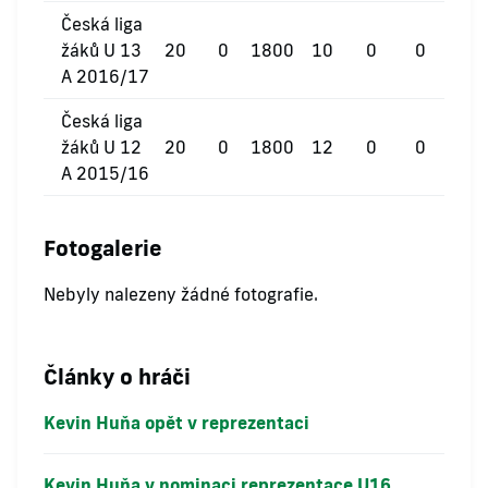
Česká liga
žáků U 13
20
0
1800
10
0
0
A 2016/17
Česká liga
žáků U 12
20
0
1800
12
0
0
A 2015/16
Fotogalerie
Nebyly nalezeny žádné fotografie.
Články o hráči
Kevin Huňa opět v reprezentaci
Kevin Huňa v nominaci reprezentace U16