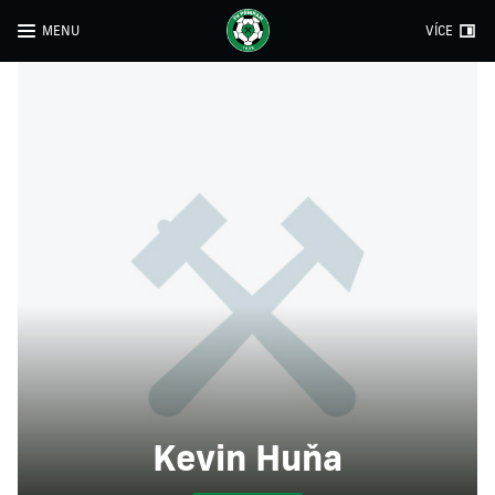
MENU
VÍCE
Kevin Huňa