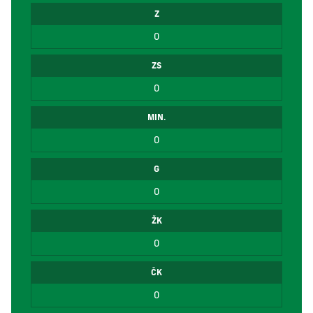
Z
0
ZS
0
MIN.
0
G
0
ŽK
0
ČK
0