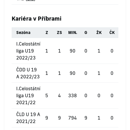
Kariéra v Příbrami
Sezóna
Z
ZS
MIN.
G
ŽK
ČK
I.Celostátní
liga U19
1
1
90
0
1
0
2022/23
ČDD U 19
1
1
90
0
1
0
A 2022/23
I.Celostátní
liga U19
5
4
338
0
0
0
2021/22
ČLD U 19 A
9
9
794
9
1
0
2021/22