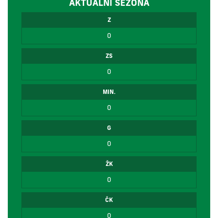
AKTUÁLNÍ SEZÓNA
Z
0
ZS
0
MIN.
0
G
0
ŽK
0
ČK
0