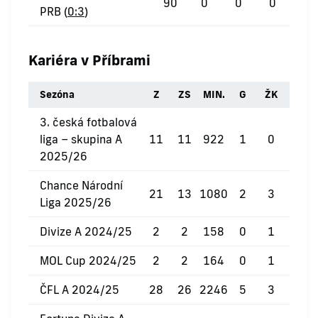
90
0
0
0
PRB (
0:3
)
Kariéra v Příbrami
Sezóna
Z
ZS
MIN.
G
ŽK
ČK
3. česká fotbalová
liga – skupina A
11
11
922
1
0
0
2025/26
Chance Národní
21
13
1080
2
3
0
Liga 2025/26
Divize A 2024/25
2
2
158
0
1
0
MOL Cup 2024/25
2
2
164
0
1
0
ČFL A 2024/25
28
26
2246
5
3
0