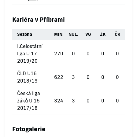
Kariéra v Příbrami
Sezóna
MIN.
NUL.
VG
ŽK
ČK
I.Celostátní
liga U 17
270
0
0
0
0
2019/20
ČLD U16
622
3
0
0
0
2018/19
Česká liga
žáků U 15
324
3
0
0
0
2017/18
Fotogalerie