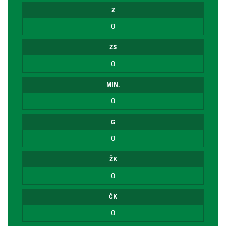
Z
0
ZS
0
MIN.
0
G
0
ŽK
0
ČK
0