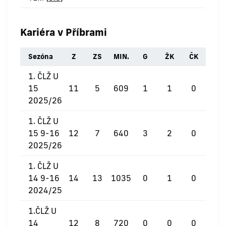
Kariéra v Příbrami
Sezóna
Z
ZS
MIN.
G
ŽK
ČK
1. ČLŽ U
15
11
5
609
1
1
0
2025/26
1. ČLŽ U
15 9-16
12
7
640
3
2
0
2025/26
1. ČLŽ U
14 9-16
14
13
1035
0
1
0
2024/25
1.ČLŽ U
14
12
8
720
0
0
0