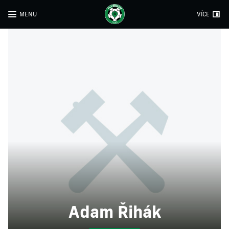
MENU
VÍCE
Adam Řihák