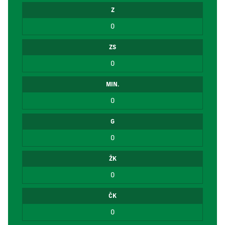
Z
0
ZS
0
MIN.
0
G
0
ŽK
0
ČK
0