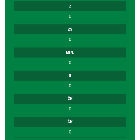
Z
0
ZS
0
MIN.
0
G
0
ŽK
0
ČK
0