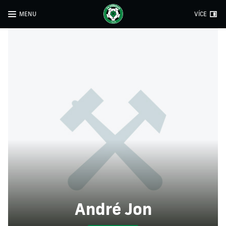
MENU
VÍCE
André Jon