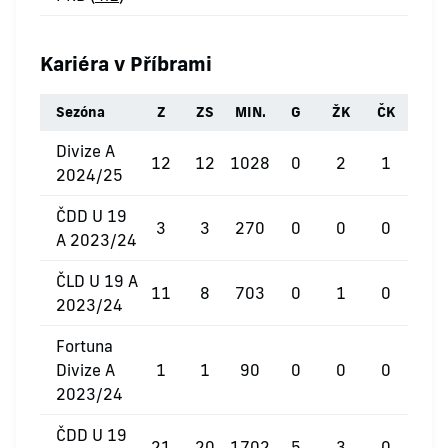
Kariéra v Příbrami
Sezóna
Z
ZS
MIN.
G
ŽK
ČK
Divize A
12
12
1028
0
2
1
2024/25
ČDD U 19
3
3
270
0
0
0
A 2023/24
ČLD U 19 A
11
8
703
0
1
0
2023/24
Fortuna
Divize A
1
1
90
0
0
0
2023/24
ČDD U 19
21
20
1702
5
3
0