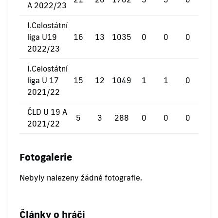
A 2022/23
I.Celostátní
liga U19
16
13
1035
0
0
0
2022/23
I.Celostátní
liga U 17
15
12
1049
1
1
0
2021/22
ČLD U 19 A
5
3
288
0
0
0
2021/22
Fotogalerie
Nebyly nalezeny žádné fotografie.
Články o hráči