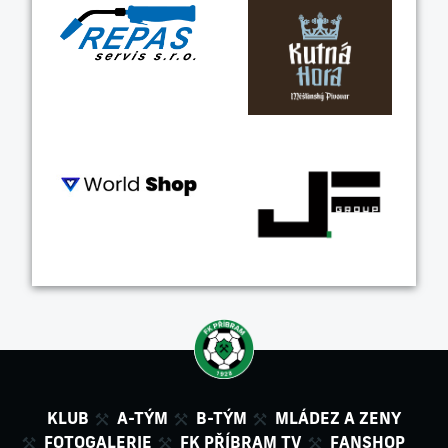
KLUB
A-TÝM
B-TÝM
MLÁDEZ A ZENY
FOTOGALERIE
FK PŘÍBRAM TV
FANSHOP