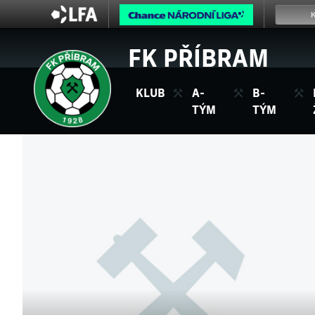
FK PŘÍBRAM
KLUB
A-
B-
TÝM
TÝM