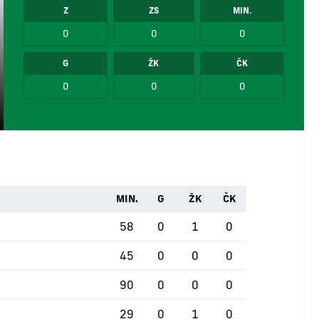
Z
ZS
MIN.
0
0
0
G
ŽK
ČK
0
0
0
MIN.
G
ŽK
ČK
58
0
1
0
45
0
0
0
90
0
0
0
29
0
1
0