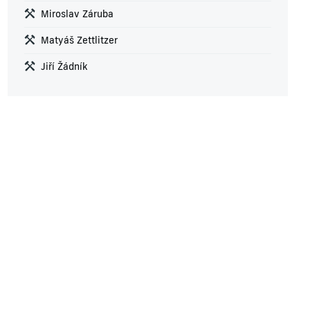
Miroslav Záruba
Matyáš Zettlitzer
Jiří Žádník