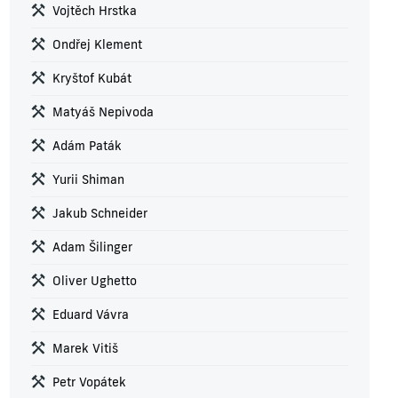
Vojtěch Hrstka
Ondřej Klement
Kryštof Kubát
Matyáš Nepivoda
Adám Paták
Yurii Shiman
Jakub Schneider
Adam Šilinger
Oliver Ughetto
Eduard Vávra
Marek Vitiš
Petr Vopátek