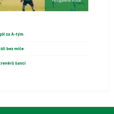
Fotogalerie hráče
gól za A-tým
áli bez míče
trenérů šanci