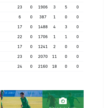
23
0
1906
3
5
0
6
0
387
1
0
0
17
0
1488
4
3
0
22
0
1706
1
1
0
17
0
1241
2
0
0
23
0
2070
11
0
0
24
0
2160
18
0
0