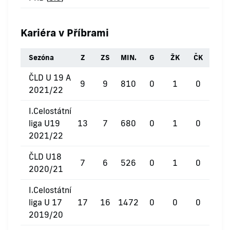
Kariéra v Příbrami
Sezóna
Z
ZS
MIN.
G
ŽK
ČK
ČLD U 19 A
9
9
810
0
1
0
2021/22
I.Celostátní
liga U19
13
7
680
0
1
0
2021/22
ČLD U18
7
6
526
0
1
0
2020/21
I.Celostátní
liga U 17
17
16
1472
0
0
0
2019/20