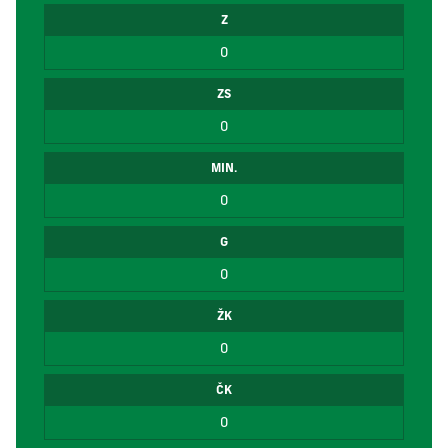
Z
0
ZS
0
MIN.
0
G
0
ŽK
0
ČK
0