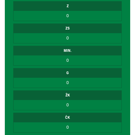
Z
0
ZS
0
MIN.
0
G
0
ŽK
0
ČK
0