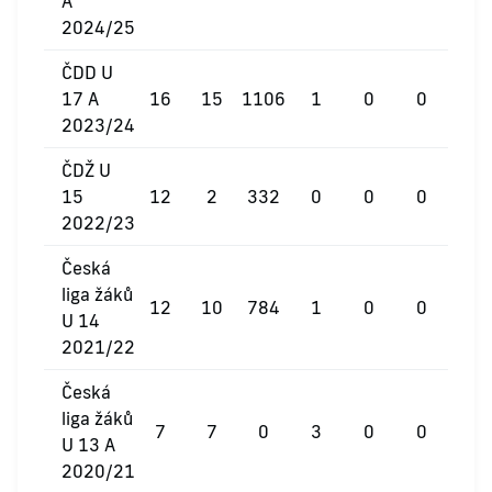
A
2024/25
ČDD U
17 A
16
15
1106
1
0
0
2023/24
ČDŽ U
15
12
2
332
0
0
0
2022/23
Česká
liga žáků
12
10
784
1
0
0
U 14
2021/22
Česká
liga žáků
7
7
0
3
0
0
U 13 A
2020/21