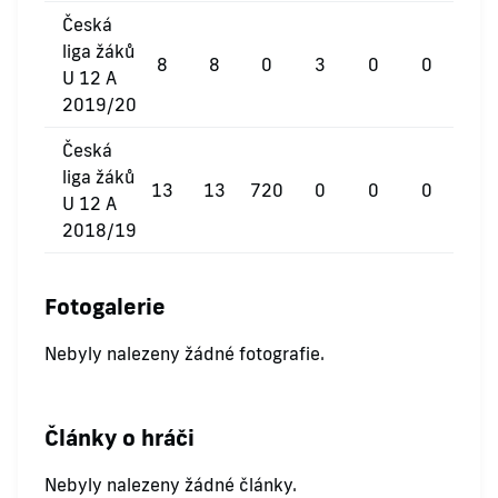
Česká
liga žáků
8
8
0
3
0
0
U 12 A
2019/20
Česká
liga žáků
13
13
720
0
0
0
U 12 A
2018/19
Fotogalerie
Nebyly nalezeny žádné fotografie.
Články o hráči
Nebyly nalezeny žádné články.