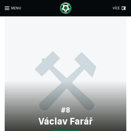
MENU
VÍCE
#8
Václav Farář