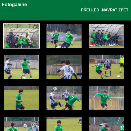
Fotogalerie
PŘEHLED
NÁVRAT ZPĚT
Zobrazit galerii