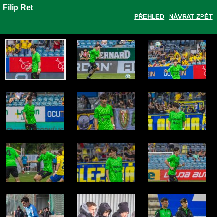
Filip Ret
Filip Ret
PŘEHLED
NÁVRAT ZPĚT
Zobrazit galerii