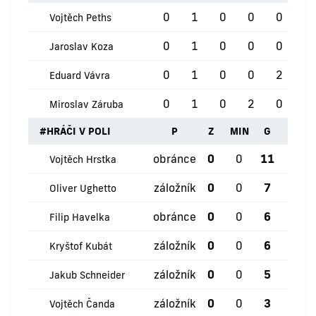
0
1
0
0
0
0
Vojtěch Peths
0
1
0
0
0
0
Jaroslav Koza
0
1
0
0
2
0
Eduard Vávra
0
1
0
2
0
0
Miroslav Záruba
#
HRÁČI V POLI
P
Z
MIN
G
ŽK
obránce
0
0
11
0
Vojtěch Hrstka
záložník
0
0
7
0
Oliver Ughetto
obránce
0
0
6
1
Filip Havelka
záložník
0
0
6
0
Kryštof Kubát
záložník
0
0
5
0
Jakub Schneider
záložník
0
0
3
1
Vojtěch Čanda