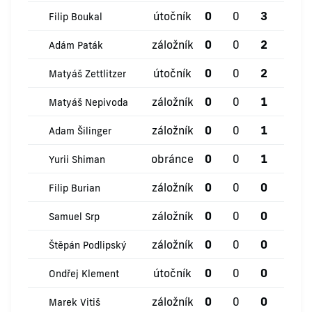
útočník
0
0
3
1
Filip Boukal
záložník
0
0
2
1
Adám Paták
útočník
0
0
2
0
Matyáš Zettlitzer
záložník
0
0
1
0
Matyáš Nepivoda
záložník
0
0
1
0
Adam Šilinger
obránce
0
0
1
0
Yurii Shiman
záložník
0
0
0
1
Filip Burian
záložník
0
0
0
0
Samuel Srp
záložník
0
0
0
0
Štěpán Podlipský
útočník
0
0
0
0
Ondřej Klement
záložník
0
0
0
0
Marek Vitiš