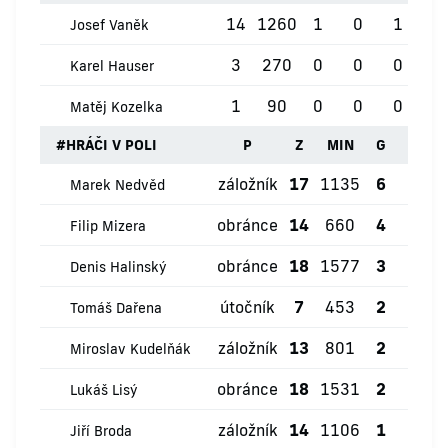
14
1260
1
0
1
0
Josef Vaněk
3
270
0
0
0
0
Karel Hauser
1
90
0
0
0
0
Matěj Kozelka
#
HRÁČI V POLI
P
Z
MIN
G
ŽK
záložník
17
1135
6
0
Marek Nedvěd
obránce
14
660
4
5
Filip Mizera
obránce
18
1577
3
1
Denis Halinský
útočník
7
453
2
1
Tomáš Dařena
záložník
13
801
2
1
Miroslav Kudelňák
obránce
18
1531
2
2
Lukáš Lisý
záložník
14
1106
1
1
Jiří Broda