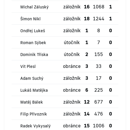
záložník
16
1068
1
1
Michal Záluský
záložník
18
1244
1
3
Šimon Nikl
záložník
1
8
0
0
Ondřej Lukeš
útočník
1
7
0
0
Roman Sýbek
útočník
2
155
0
0
Dominik Tříska
obránce
3
33
0
0
Vít Plesl
záložník
3
17
0
0
Adam Suchý
obránce
6
225
0
0
Lukáš Matějka
záložník
12
677
0
0
Matěj Bálek
záložník
14
476
0
1
Filip Přívozník
obránce
15
1006
0
4
Radek Vykysalý