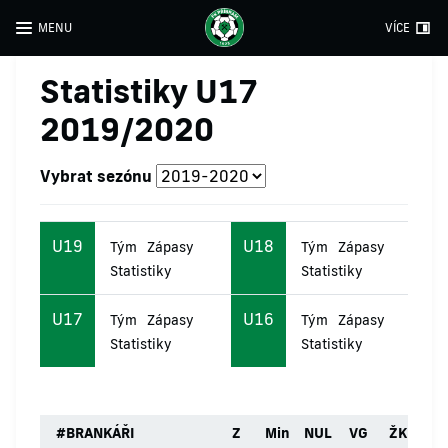
MENU
VÍCE
Statistiky U17
2019/2020
Vybrat sezónu
U19
U18
Tým
Zápasy
Tým
Zápasy
Statistiky
Statistiky
U17
U16
Tým
Zápasy
Tým
Zápasy
Statistiky
Statistiky
#
BRANKÁŘI
Z
Min
NUL
VG
ŽK
ČK