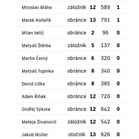
záložník
12
589
1
0
Miroslav Bláha
obránce
13
791
1
0
Marek Koňařík
obránce
2
96
0
0
Milan Velič
záložník
5
137
0
0
Matyáš Štěrba
obránce
6
320
0
0
Martin Černý
obránce
8
340
0
0
Matyáš Topinka
obránce
8
385
0
0
David Líška
obránce
12
720
0
0
Adam Řihák
obránce
12
642
0
0
Ondřej Sýkora
záložník
12
542
0
0
Mateja Živanovič
útočník
13
626
0
2
Jakub Müller