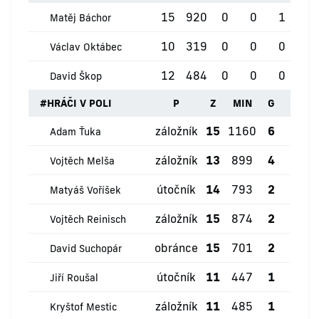
15
920
0
0
1
0
Matěj Báchor
10
319
0
0
0
0
Václav Oktábec
12
484
0
0
0
0
David Škop
#
HRÁČI V POLI
P
Z
MIN
G
ŽK
záložník
15
1160
6
1
Adam Ťuka
záložník
13
899
4
1
Vojtěch Melša
útočník
14
793
2
0
Matyáš Voříšek
záložník
15
874
2
0
Vojtěch Reinisch
obránce
15
701
2
0
David Suchopár
útočník
11
447
1
1
Jiří Roušal
záložník
11
485
1
0
Kryštof Mestic