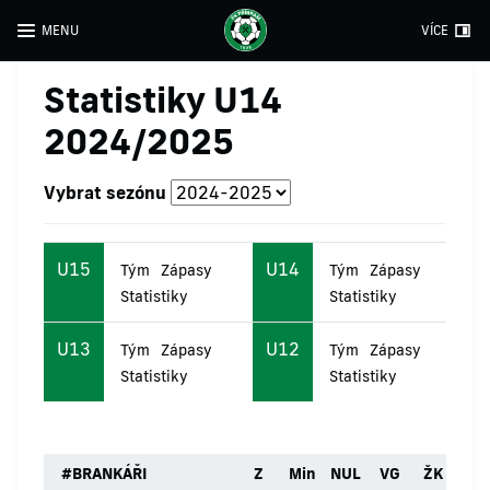
MENU
VÍCE
Statistiky U14
2024/2025
Vybrat sezónu
U15
U14
Tým
Zápasy
Tým
Zápasy
Statistiky
Statistiky
U13
U12
Tým
Zápasy
Tým
Zápasy
Statistiky
Statistiky
#
BRANKÁŘI
Z
Min
NUL
VG
ŽK
ČK