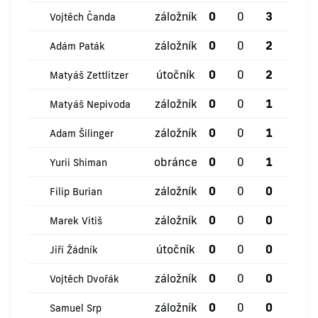
záložník
0
0
3
1
Vojtěch Čanda
záložník
0
0
2
1
Adám Paták
útočník
0
0
2
0
Matyáš Zettlitzer
záložník
0
0
1
0
Matyáš Nepivoda
záložník
0
0
1
0
Adam Šilinger
obránce
0
0
1
0
Yurii Shiman
záložník
0
0
0
1
Filip Burian
záložník
0
0
0
0
Marek Vitiš
útočník
0
0
0
0
Jiří Žádník
záložník
0
0
0
0
Vojtěch Dvořák
záložník
0
0
0
0
Samuel Srp