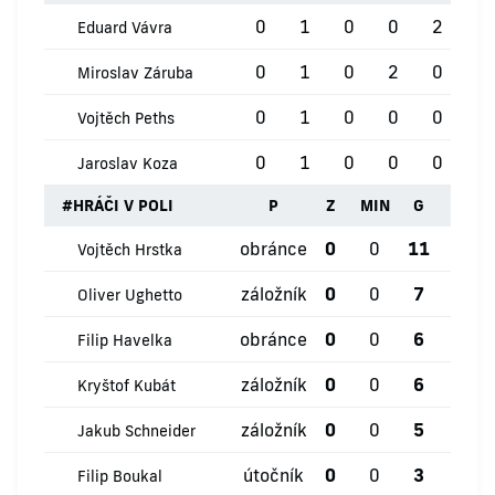
0
1
0
0
2
0
Eduard Vávra
0
1
0
2
0
0
Miroslav Záruba
0
1
0
0
0
0
Vojtěch Peths
0
1
0
0
0
0
Jaroslav Koza
#
HRÁČI V POLI
P
Z
MIN
G
ŽK
obránce
0
0
11
0
Vojtěch Hrstka
záložník
0
0
7
0
Oliver Ughetto
obránce
0
0
6
1
Filip Havelka
záložník
0
0
6
0
Kryštof Kubát
záložník
0
0
5
0
Jakub Schneider
útočník
0
0
3
1
Filip Boukal