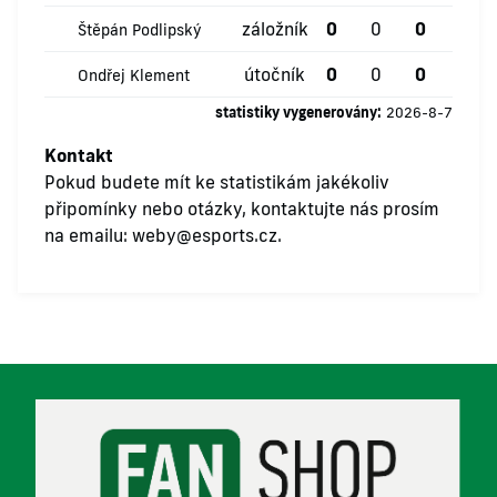
záložník
0
0
0
0
Štěpán Podlipský
útočník
0
0
0
0
Ondřej Klement
statistiky vygenerovány:
2026-8-7
Kontakt
Pokud budete mít ke statistikám jakékoliv
připomínky nebo otázky, kontaktujte nás prosím
na emailu:
weby@esports.cz
.