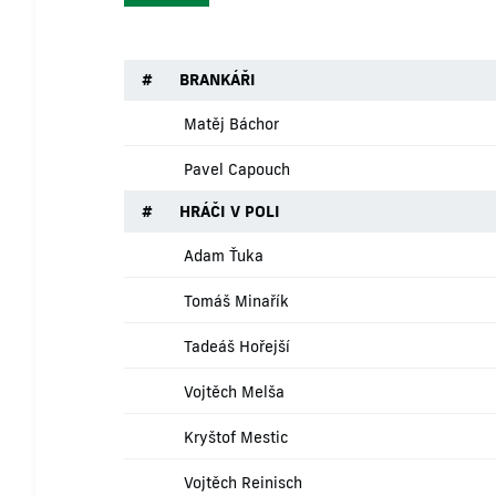
#
BRANKÁŘI
Matěj Báchor
Pavel Capouch
#
HRÁČI V POLI
Adam Ťuka
Tomáš Minařík
Tadeáš Hořejší
Vojtěch Melša
Kryštof Mestic
Vojtěch Reinisch