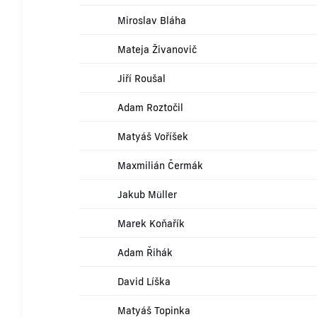
Miroslav Bláha
Mateja Živanovič
Jiří Roušal
Adam Roztočil
Matyáš Voříšek
Maxmilián Čermák
Jakub Müller
Marek Koňařík
Adam Řihák
David Líška
Matyáš Topinka