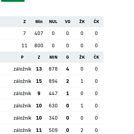
Z
Min
NUL
VG
ŽK
ČK
7
407
0
0
0
0
11
800
0
0
0
0
P
Z
MIN
G
ŽK
ČK
záložník
13
878
4
0
0
záložník
15
894
2
1
0
záložník
9
447
1
0
0
záložník
10
630
0
1
0
záložník
10
340
0
0
0
záložník
11
509
0
2
0