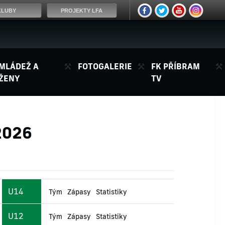
KLUBY
PROJEKTY LFA
MLÁDEŽ A
FOTOGALERIE
FK PŘÍBRAM
ŽENY
TV
2026
U14
Tým
Zápasy
Statistiky
U12
Tým
Zápasy
Statistiky