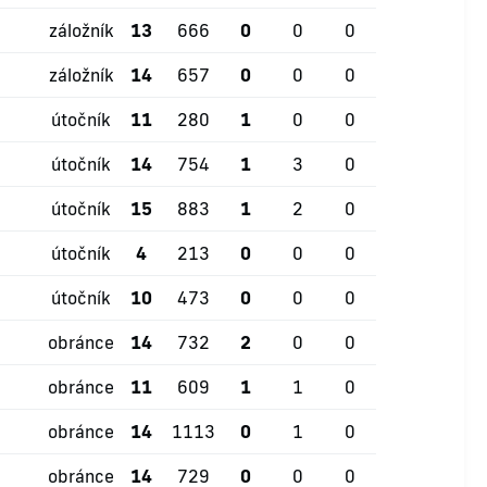
záložník
13
666
0
0
0
záložník
14
657
0
0
0
útočník
11
280
1
0
0
útočník
14
754
1
3
0
útočník
15
883
1
2
0
útočník
4
213
0
0
0
útočník
10
473
0
0
0
obránce
14
732
2
0
0
obránce
11
609
1
1
0
obránce
14
1113
0
1
0
obránce
14
729
0
0
0