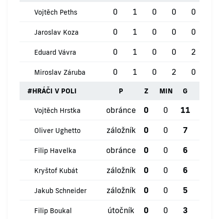
0
1
0
0
0
0
Vojtěch Peths
0
1
0
0
0
0
Jaroslav Koza
0
1
0
0
2
0
Eduard Vávra
0
1
0
2
0
0
Miroslav Záruba
#
HRÁČI V POLI
P
Z
MIN
G
ŽK
obránce
0
0
11
0
Vojtěch Hrstka
záložník
0
0
7
0
Oliver Ughetto
obránce
0
0
6
1
Filip Havelka
záložník
0
0
6
0
Kryštof Kubát
záložník
0
0
5
0
Jakub Schneider
útočník
0
0
3
1
Filip Boukal