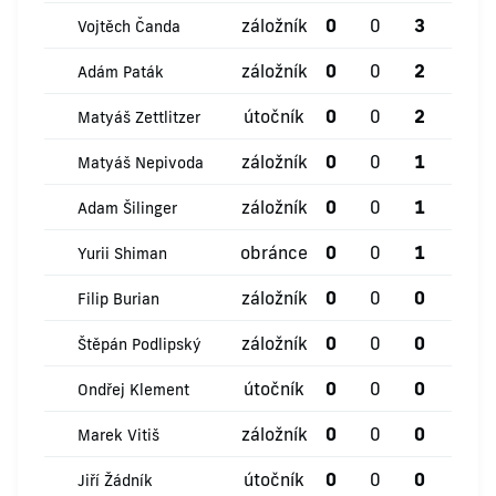
záložník
0
0
3
1
Vojtěch Čanda
záložník
0
0
2
1
Adám Paták
útočník
0
0
2
0
Matyáš Zettlitzer
záložník
0
0
1
0
Matyáš Nepivoda
záložník
0
0
1
0
Adam Šilinger
obránce
0
0
1
0
Yurii Shiman
záložník
0
0
0
1
Filip Burian
záložník
0
0
0
0
Štěpán Podlipský
útočník
0
0
0
0
Ondřej Klement
záložník
0
0
0
0
Marek Vitiš
útočník
0
0
0
0
Jiří Žádník