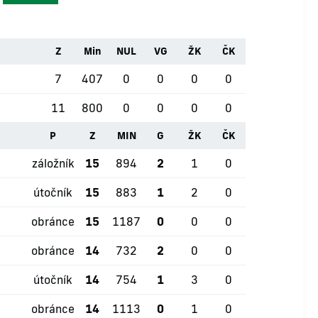
Z
Min
NUL
VG
ŽK
ČK
7
407
0
0
0
0
11
800
0
0
0
0
P
Z
MIN
G
ŽK
ČK
záložník
15
894
2
1
0
útočník
15
883
1
2
0
obránce
15
1187
0
0
0
obránce
14
732
2
0
0
útočník
14
754
1
3
0
obránce
14
1113
0
1
0