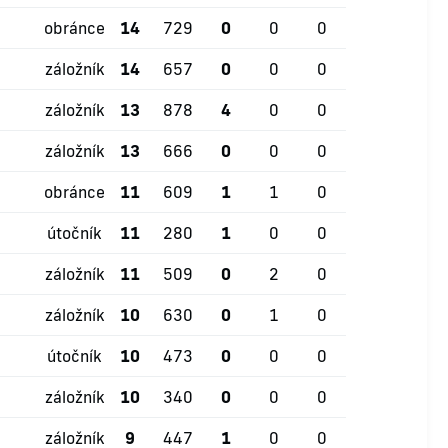
obránce
14
729
0
0
0
záložník
14
657
0
0
0
záložník
13
878
4
0
0
záložník
13
666
0
0
0
obránce
11
609
1
1
0
útočník
11
280
1
0
0
záložník
11
509
0
2
0
záložník
10
630
0
1
0
útočník
10
473
0
0
0
záložník
10
340
0
0
0
záložník
9
447
1
0
0