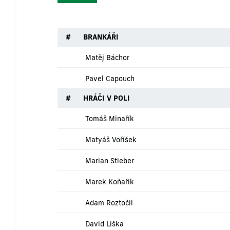
#
BRANKÁŘI
Matěj Báchor
Pavel Capouch
#
HRÁČI V POLI
Tomáš Minařík
Matyáš Voříšek
Marian Stieber
Marek Koňařík
Adam Roztočil
David Líška