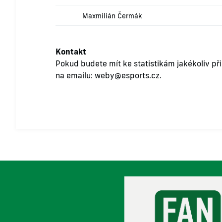
Maxmilián Čermák
Kontakt
Pokud budete mít ke statistikám jakékoliv př
na emailu:
weby@esports.cz
.