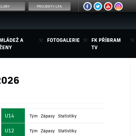
KLUBY
PROJEKTY LFA
MLÁDEŽ A
FOTOGALERIE
FK PŘÍBRAM
ŽENY
TV
2026
U14
Tým
Zápasy
Statistiky
U12
Tým
Zápasy
Statistiky