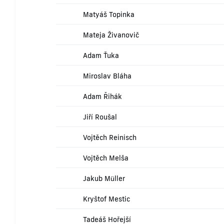
Matyáš Topinka
Mateja Živanovič
Adam Ťuka
Miroslav Bláha
Adam Řihák
Jiří Roušal
Vojtěch Reinisch
Vojtěch Melša
Jakub Müller
Kryštof Mestic
Tadeáš Hořejší