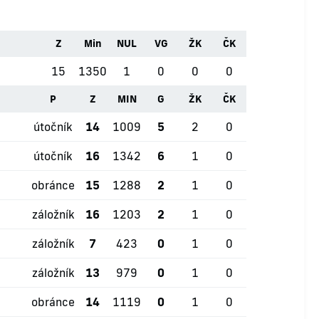
Z
Min
NUL
VG
ŽK
ČK
15
1350
1
0
0
0
P
Z
MIN
G
ŽK
ČK
útočník
14
1009
5
2
0
útočník
16
1342
6
1
0
obránce
15
1288
2
1
0
záložník
16
1203
2
1
0
záložník
7
423
0
1
0
záložník
13
979
0
1
0
obránce
14
1119
0
1
0