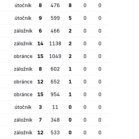
útočník
8
476
8
0
0
útočník
9
599
5
0
0
záložník
6
466
2
0
0
záložník
14
1138
2
0
0
obránce
15
1049
2
0
0
záložník
8
602
1
0
0
obránce
12
652
1
0
0
obránce
15
954
1
0
0
útočník
3
11
0
0
0
záložník
7
348
0
0
0
záložník
12
533
0
0
0