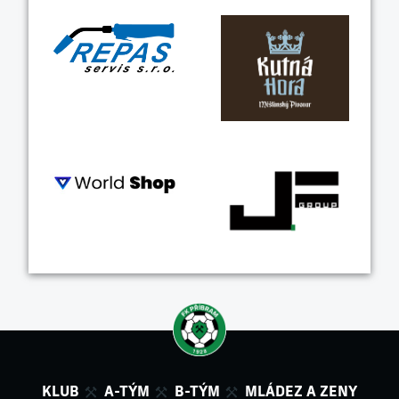
KLUB
A-TÝM
B-TÝM
MLÁDEZ A ZENY