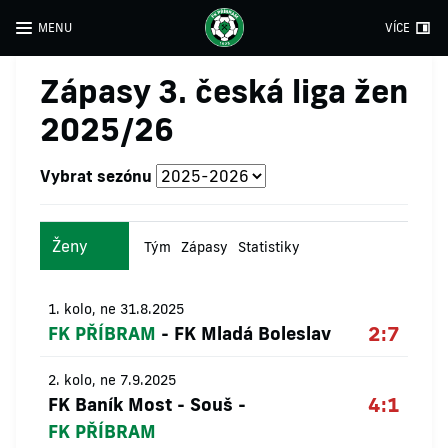
MENU
VÍCE
Zápasy 3. česká liga žen
2025/26
Vybrat sezónu
Ženy
Tým
Zápasy
Statistiky
1. kolo, ne 31.8.2025
2:7
FK PŘÍBRAM
-
FK Mladá Boleslav
2. kolo, ne 7.9.2025
4:1
FK Baník Most - Souš
-
FK PŘÍBRAM