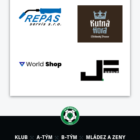
KLUB
A-TÝM
B-TÝM
MLÁDEZ A ZENY