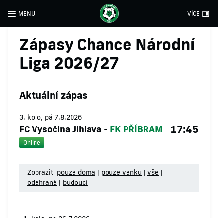
MENU
VÍCE
Zápasy Chance Národní
Liga 2026/27
Aktuální zápas
3. kolo, pá 7.8.2026
17:45
FC Vysočina Jihlava
-
FK PŘÍBRAM
Online
Zobrazit:
pouze doma
|
pouze venku
|
vše
|
odehrané
|
budoucí