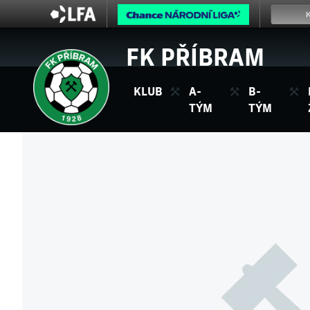
FK PŘÍBRAM
KLUB
A-
B-
TÝM
TÝM