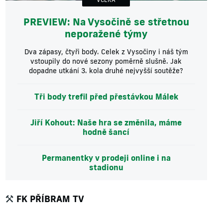
PREVIEW: Na Vysočině se střetnou
neporažené týmy
Dva zápasy, čtyři body. Celek z Vysočiny i náš tým
vstoupily do nové sezony poměrně slušně. Jak
dopadne utkání 3. kola druhé nejvyšší soutěže?
Tři body trefil před přestávkou Málek
Jiří Kohout: Naše hra se změnila, máme
hodně šancí
Permanentky v prodeji online i na
stadionu
FK PŘÍBRAM TV