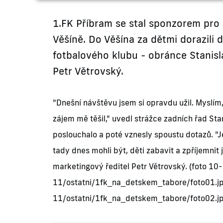
1.FK Příbram se stal sponzorem pro 
Věšíně. Do Věšína za dětmi dorazili 
fotbalového klubu - obránce Stanis
Petr Větrovský.
"Dnešní návštěvu jsem si opravdu užil. Myslím,
zájem mě těšil," uvedl strážce zadních řad St
poslouchalo a poté vznesly spoustu dotazů. "Je 
tady dnes mohli být, děti zabavit a zpříjemnit
marketingový ředitel Petr Větrovský. (foto 10-
11/ostatni/1fk_na_detskem_tabore/foto01.jpg
11/ostatni/1fk_na_detskem_tabore/foto02.jpg