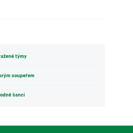
ražené týmy
dobrým soupeřem
hodně šancí