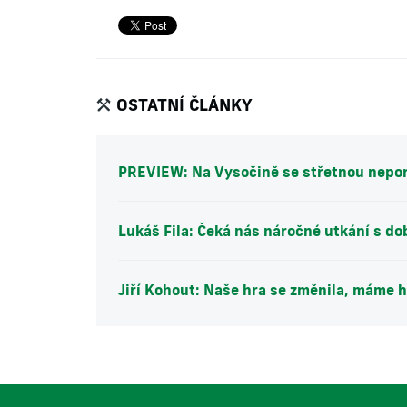
OSTATNÍ ČLÁNKY
PREVIEW: Na Vysočině se střetnou nepo
Lukáš Fila: Čeká nás náročné utkání s 
Jiří Kohout: Naše hra se změnila, máme 