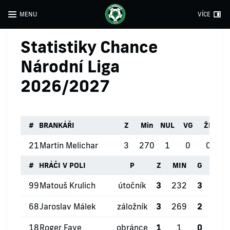
MENU
VÍCE
Statistiky Chance
Národní Liga
2026/2027
#
BRANKÁŘI
Z
Min
NUL
VG
ŽK
Č
21
Martin Melichar
3
270
1
0
0
#
HRÁČI V POLI
P
Z
MIN
G
ŽK
99
Matouš Krulich
útočník
3
232
3
3
68
Jaroslav Málek
záložník
3
269
2
0
18
Roger Faye
obránce
1
1
0
0