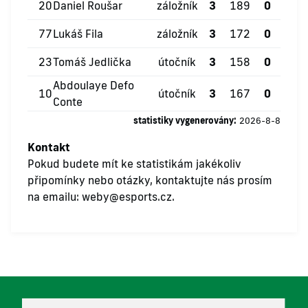
20
Daniel Roušar
záložník
3
189
0
0
77
Lukáš Fila
záložník
3
172
0
0
23
Tomáš Jedlička
útočník
3
158
0
0
Abdoulaye Defo
10
útočník
3
167
0
0
Conte
statistiky vygenerovány:
2026-8-8
Kontakt
Pokud budete mít ke statistikám jakékoliv
připomínky nebo otázky, kontaktujte nás prosím
na emailu:
weby@esports.cz
.