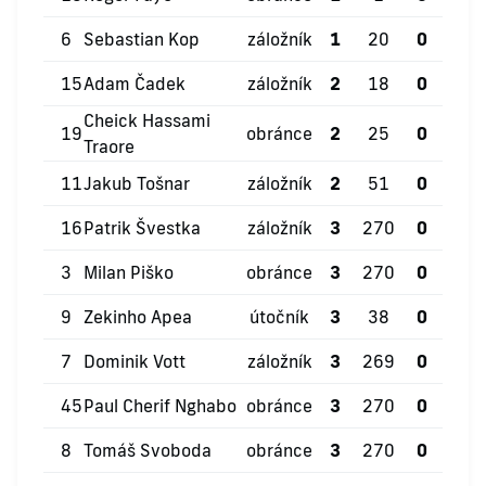
6
Sebastian Kop
záložník
1
20
0
0
15
Adam Čadek
záložník
2
18
0
1
Cheick Hassami
19
obránce
2
25
0
0
Traore
11
Jakub Tošnar
záložník
2
51
0
0
16
Patrik Švestka
záložník
3
270
0
1
3
Milan Piško
obránce
3
270
0
1
9
Zekinho Apea
útočník
3
38
0
1
7
Dominik Vott
záložník
3
269
0
0
45
Paul Cherif Nghabo
obránce
3
270
0
0
8
Tomáš Svoboda
obránce
3
270
0
0