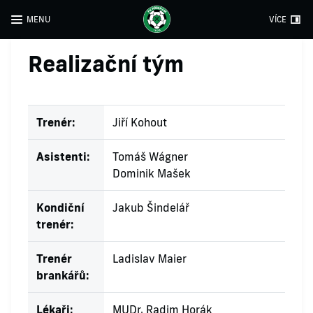
MENU
VÍCE
Realizační tým
Trenér:
Jiří Kohout
Asistenti:
Tomáš Wágner
Dominik Mašek
Kondiční
Jakub Šindelář
trenér:
Trenér
Ladislav Maier
brankářů:
Lékaři:
MUDr. Radim Horák