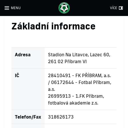
MENU
VÍCE
Základní informace
Adresa
Stadion Na Litavce, Lazec 60,
261 02 Příbram VI
IČ
28410491 - FK PŘÍBRAM, a.s.
/ 06172644 - Fotbal Příbram,
a.s.
26995913 - 1.FK Příbram,
fotbalová akademie z.s.
Telefon/Fax
318626173