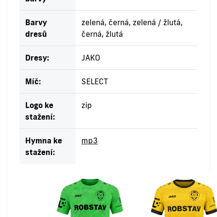
Barvy
zelená, černá, zelená / žlutá,
dresů
černá, žlutá
Dresy:
JAKO
Míč:
SELECT
Logo ke
zip
stažení:
Hymna ke
mp3
stažení: