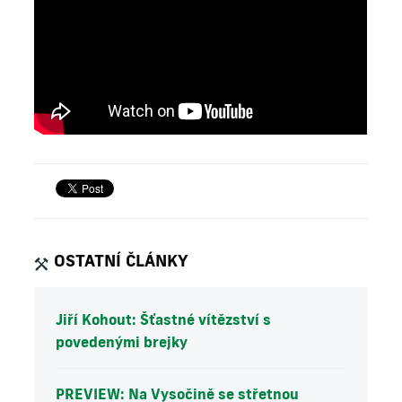
OSTATNÍ ČLÁNKY
Jiří Kohout: Šťastné vítězství s
povedenými brejky
PREVIEW: Na Vysočině se střetnou