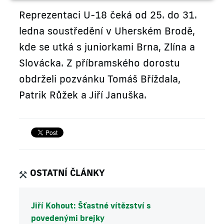
Reprezentaci U-18 čeká od 25. do 31.
ledna soustředění v Uherském Brodě,
kde se utká s juniorkami Brna, Zlína a
Slovácka. Z příbramského dorostu
obdrželi pozvánku Tomáš Bříždala,
Patrik Růžek a Jiří Januška.
OSTATNÍ ČLÁNKY
Jiří Kohout: Šťastné vítězství s
povedenými brejky