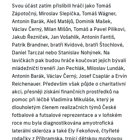
Svou účást zatím přislíbili hráči jako Tomáš
Zápotočný, Miroslav Slepička, Tomáš Wágner,
Antonín Barák, Aleš Matějů, Dominik Mašek,
Václav Černý, Milan Mišůn, Tomáš a Pavel Pilíkovi,
Jakub Řezníček, Jan Vošahlík, Antonín Fantiš,
Patrik Brandner, bratři Kvídové, bratři Štochlové,
Daniel Tarczal nebo Stanislav Nohýnek. Na
lavičkách pak budou hráče koučovat jejich bývalí
mládežničtí trenéři Jan Pechlák, Miloslav Lundák,
Antonín Barák, Václav Černý, Josef Csaplár a Ervín
Reichenauer. Především však půjde o charitativní
akci, přesněji získání finančních prostředků na
pomoc při léčbě Vladimíra Mikuláše, který je
dlouholetým členem realizačních týmů České
fotbalové a futsalové reprezentace a v loňském
roce mu byla diagnostikována amyotrofická
laterální skleróza a také Ely Fekoňové, čtyřleté
rodačky z Příbramska, trpící dětskou mozkovou