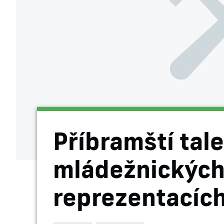
Příbramští tale
mládežnickýc
reprezentacíc