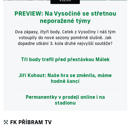
PREVIEW: Na Vysočině se střetnou
neporažené týmy
Dva zápasy, čtyři body. Celek z Vysočiny i náš tým
vstoupily do nové sezony poměrně slušně. Jak
dopadne utkání 3. kola druhé nejvyšší soutěže?
Tři body trefil před přestávkou Málek
Jiří Kohout: Naše hra se změnila, máme
hodně šancí
Permanentky v prodeji online i na
stadionu
FK PŘÍBRAM TV