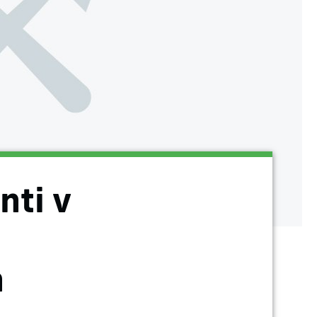
nti v
h
h