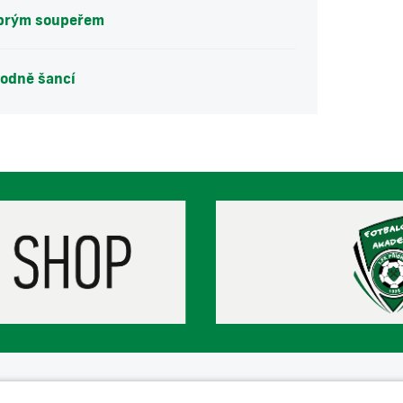
dobrým soupeřem
hodně šancí