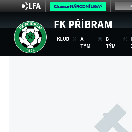
FK PŘÍBRAM
KLUB
A-
B-
TÝM
TÝM