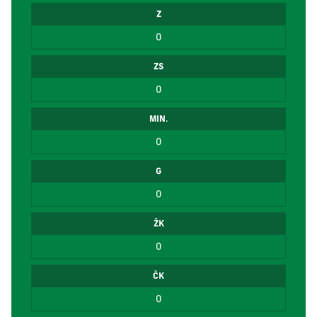
Z
0
ZS
0
MIN.
0
G
0
ŽK
0
ČK
0