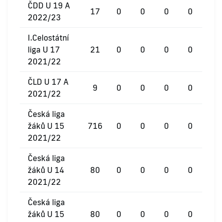
ČDD U 19 A
17
0
0
0
0
2022/23
I.Celostátní
liga U 17
21
0
0
0
0
2021/22
ČLD U 17 A
9
0
0
0
0
2021/22
Česká liga
žáků U 15
716
0
0
0
0
2021/22
Česká liga
žáků U 14
80
0
0
0
0
2021/22
Česká liga
žáků U 15
80
0
0
0
0