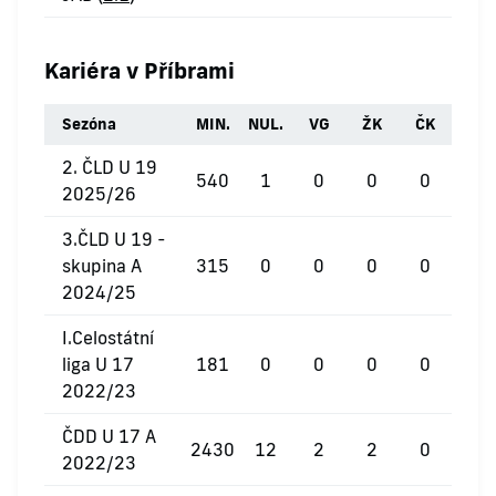
Kariéra v Příbrami
Sezóna
MIN.
NUL.
VG
ŽK
ČK
2. ČLD U 19
540
1
0
0
0
2025/26
3.ČLD U 19 -
skupina A
315
0
0
0
0
2024/25
I.Celostátní
liga U 17
181
0
0
0
0
2022/23
ČDD U 17 A
2430
12
2
2
0
2022/23