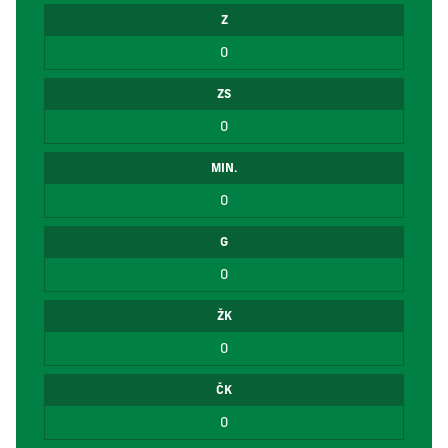
Z
0
ZS
0
MIN.
0
G
0
ŽK
0
ČK
0