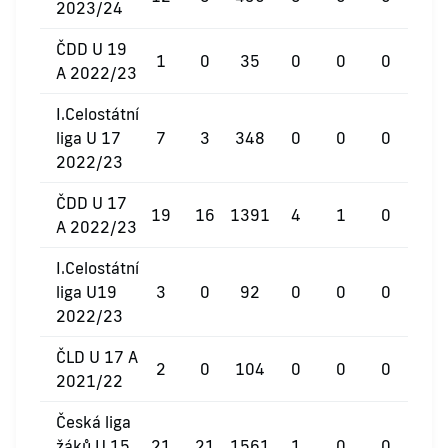
2023/24
ČDD U 19
1
0
35
0
0
0
A 2022/23
I.Celostátní
liga U 17
7
3
348
0
0
0
2022/23
ČDD U 17
19
16
1391
4
1
0
A 2022/23
I.Celostátní
liga U19
3
0
92
0
0
0
2022/23
ČLD U 17 A
2
0
104
0
0
0
2021/22
Česká liga
žáků U 15
21
21
1561
1
0
0