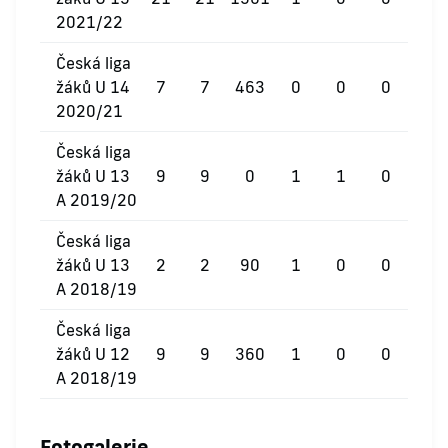
2021/22
Česká liga
žáků U 14
7
7
463
0
0
0
2020/21
Česká liga
žáků U 13
9
9
0
1
1
0
A 2019/20
Česká liga
žáků U 13
2
2
90
1
0
0
A 2018/19
Česká liga
žáků U 12
9
9
360
1
0
0
A 2018/19
Fotogalerie