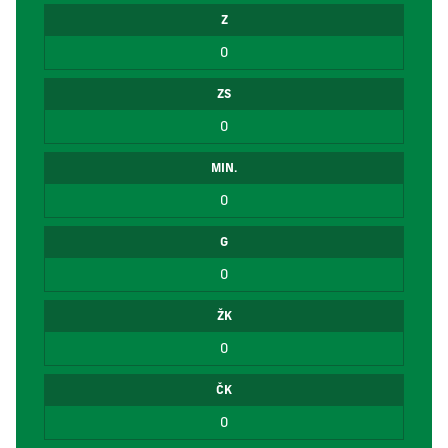
Z
0
ZS
0
MIN.
0
G
0
ŽK
0
ČK
0