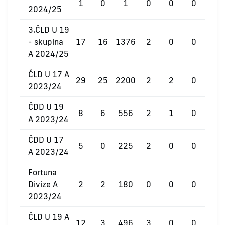
1
0
1
0
0
0
2024/25
3.ČLD U 19
- skupina
17
16
1376
2
0
0
A 2024/25
ČLD U 17 A
29
25
2200
2
2
0
2023/24
ČDD U 19
8
6
556
2
1
0
A 2023/24
ČDD U 17
5
0
225
2
0
0
A 2023/24
Fortuna
Divize A
2
2
180
0
0
0
2023/24
ČLD U 19 A
12
3
496
3
0
0