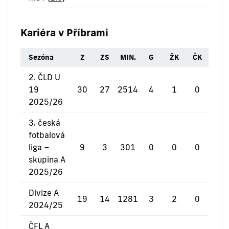
Kariéra v Příbrami
Sezóna
Z
ZS
MIN.
G
ŽK
ČK
2. ČLD U
19
30
27
2514
4
1
0
2025/26
3. česká
fotbalová
liga –
9
3
301
0
0
0
skupina A
2025/26
Divize A
19
14
1281
3
2
0
2024/25
ČFL A