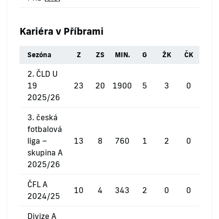
Kariéra v Příbrami
Sezóna
Z
ZS
MIN.
G
ŽK
ČK
2. ČLD U
19
23
20
1900
5
3
0
2025/26
3. česká
fotbalová
liga –
13
8
760
1
2
0
skupina A
2025/26
ČFL A
10
4
343
2
0
0
2024/25
Divize A