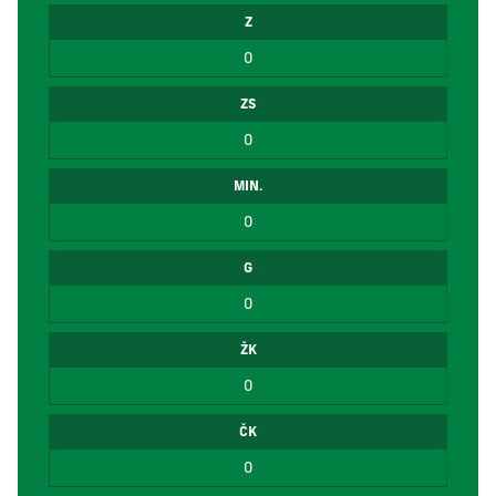
Z
0
ZS
0
MIN.
0
G
0
ŽK
0
ČK
0