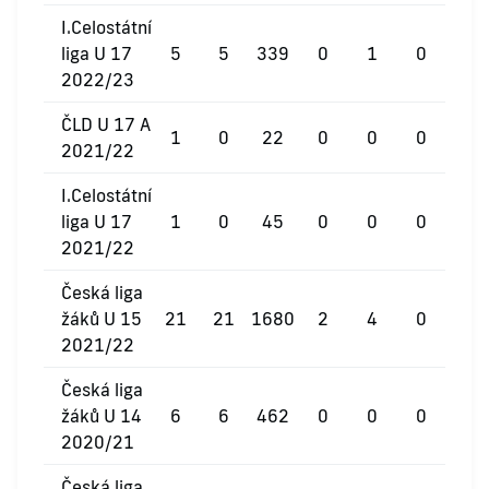
I.Celostátní
liga U 17
5
5
339
0
1
0
2022/23
ČLD U 17 A
1
0
22
0
0
0
2021/22
I.Celostátní
liga U 17
1
0
45
0
0
0
2021/22
Česká liga
žáků U 15
21
21
1680
2
4
0
2021/22
Česká liga
žáků U 14
6
6
462
0
0
0
2020/21
Česká liga