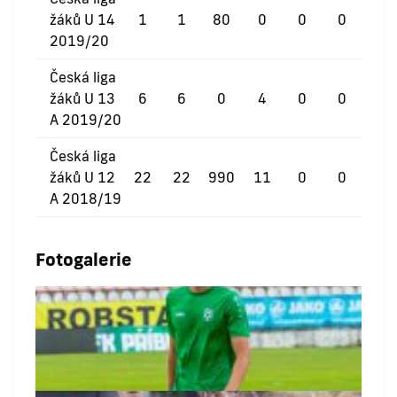
žáků U 14
1
1
80
0
0
0
2019/20
Česká liga
žáků U 13
6
6
0
4
0
0
A 2019/20
Česká liga
žáků U 12
22
22
990
11
0
0
A 2018/19
Fotogalerie