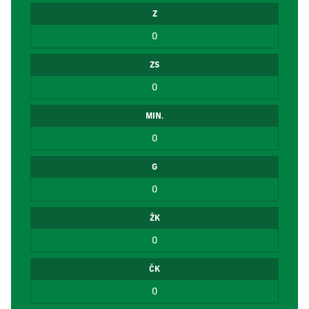
Z
0
ZS
0
MIN.
0
G
0
ŽK
0
ČK
0