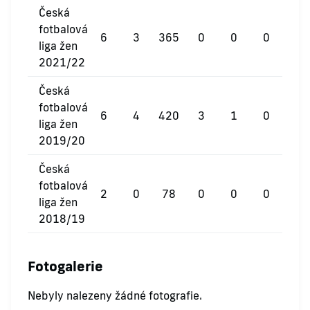
Česká
fotbalová
6
3
365
0
0
0
liga žen
2021/22
Česká
fotbalová
6
4
420
3
1
0
liga žen
2019/20
Česká
fotbalová
2
0
78
0
0
0
liga žen
2018/19
Fotogalerie
Nebyly nalezeny žádné fotografie.