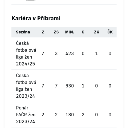
Kariéra v Příbrami
Sezóna
Z
ZS
MIN.
G
ŽK
ČK
Česká
fotbalová
7
3
423
0
1
0
liga žen
2024/25
Česká
fotbalová
7
7
630
1
0
0
liga žen
2023/24
Pohár
FAČR žen
2
2
180
2
0
0
2023/24