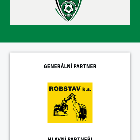
GENERÁLNÍ PARTNER
HLAVNÍ PARTNEŘI