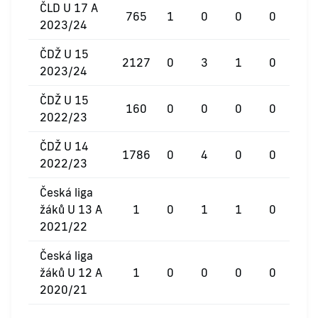
ČLD U 17 A
765
1
0
0
0
2023/24
ČDŽ U 15
2127
0
3
1
0
2023/24
ČDŽ U 15
160
0
0
0
0
2022/23
ČDŽ U 14
1786
0
4
0
0
2022/23
Česká liga
žáků U 13 A
1
0
1
1
0
2021/22
Česká liga
žáků U 12 A
1
0
0
0
0
2020/21