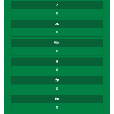
Z
0
ZS
0
MIN.
0
G
0
ŽK
0
ČK
0