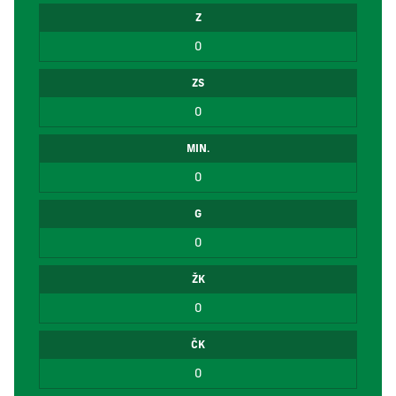
Z
0
ZS
0
MIN.
0
G
0
ŽK
0
ČK
0