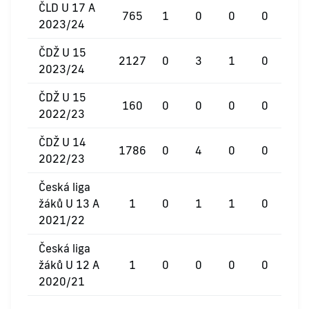
ČLD U 17 A
765
1
0
0
0
2023/24
ČDŽ U 15
2127
0
3
1
0
2023/24
ČDŽ U 15
160
0
0
0
0
2022/23
ČDŽ U 14
1786
0
4
0
0
2022/23
Česká liga
žáků U 13 A
1
0
1
1
0
2021/22
Česká liga
žáků U 12 A
1
0
0
0
0
2020/21