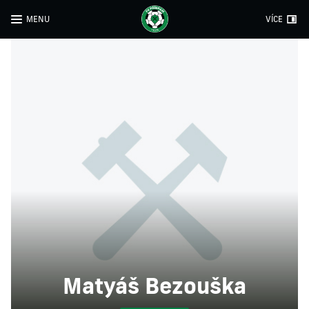
MENU
VÍCE
Matyáš Bezouška