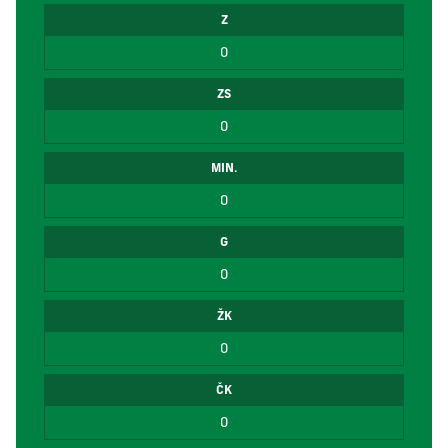
Z
0
ZS
0
MIN.
0
G
0
ŽK
0
ČK
0