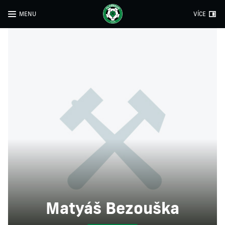
MENU
VÍCE
Matyáš Bezouška