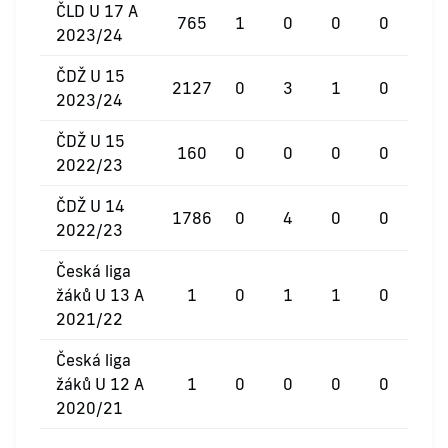
ČLD U 17 A
765
1
0
0
0
2023/24
ČDŽ U 15
2127
0
3
1
0
2023/24
ČDŽ U 15
160
0
0
0
0
2022/23
ČDŽ U 14
1786
0
4
0
0
2022/23
Česká liga
žáků U 13 A
1
0
1
1
0
2021/22
Česká liga
žáků U 12 A
1
0
0
0
0
2020/21