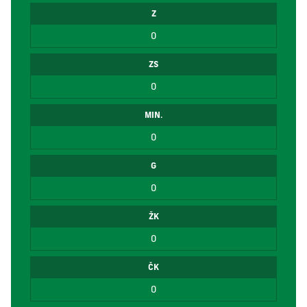
Z
0
ZS
0
MIN.
0
G
0
ŽK
0
ČK
0