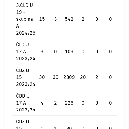
3.ČLD U
19 -
skupina
15
3
542
2
0
0
A
2024/25
ČLD U
17 A
3
0
109
0
0
0
2023/24
ČDŽ U
15
30
30
2309
20
2
0
2023/24
ČDD U
17 A
4
2
226
0
0
0
2023/24
ČDŽ U
15
1
1
80
0
0
0