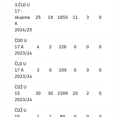
3.ČLD U
17 -
skupina
25
19
1655
11
3
0
A
2024/25
ČDD U
17 A
4
2
226
0
0
0
2023/24
ČLD U
17 A
3
0
109
0
0
0
2023/24
ČDŽ U
15
30
30
2309
20
2
0
2023/24
ČDŽ U
15
1
1
80
0
0
0