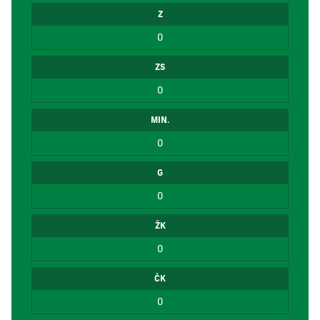
Z
0
ZS
0
MIN.
0
G
0
ŽK
0
ČK
0