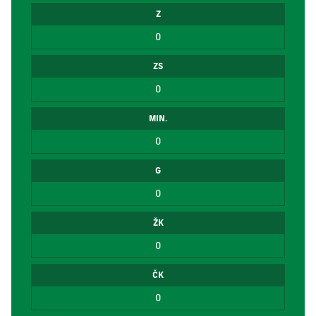
Z
0
ZS
0
MIN.
0
G
0
ŽK
0
ČK
0