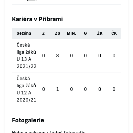
Kariéra v Příbrami
Sezóna
Z
ZS
MIN.
G
ŽK
ČK
Česká
liga žáků
0
8
0
0
0
0
U 13 A
2021/22
Česká
liga žáků
0
1
0
0
0
0
U 12 A
2020/21
Fotogalerie
Nebyly nalezeny žádné fotografie.