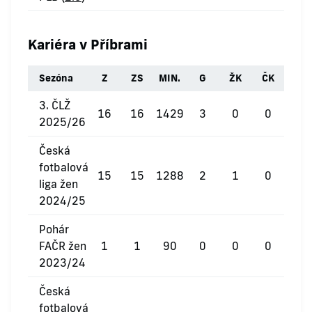
Kariéra v Příbrami
Sezóna
Z
ZS
MIN.
G
ŽK
ČK
3. ČLŽ
16
16
1429
3
0
0
2025/26
Česká
fotbalová
15
15
1288
2
1
0
liga žen
2024/25
Pohár
FAČR žen
1
1
90
0
0
0
2023/24
Česká
fotbalová