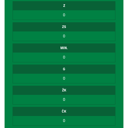
Z
0
ZS
0
MIN.
0
G
0
ŽK
0
ČK
0