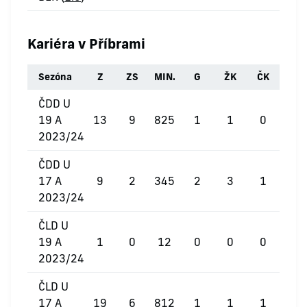
Kariéra v Příbrami
Sezóna
Z
ZS
MIN.
G
ŽK
ČK
ČDD U
19 A
13
9
825
1
1
0
2023/24
ČDD U
17 A
9
2
345
2
3
1
2023/24
ČLD U
19 A
1
0
12
0
0
0
2023/24
ČLD U
17 A
19
6
812
1
1
1