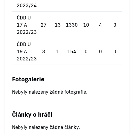
2023/24
ČDD U
17 A
27
13
1330
10
4
0
2022/23
ČDD U
19 A
3
1
164
0
0
0
2022/23
Fotogalerie
Nebyly nalezeny žádné fotografie.
Články o hráči
Nebyly nalezeny žádné články.