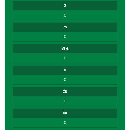
Z
0
ZS
0
MIN.
0
G
0
ŽK
0
ČK
0