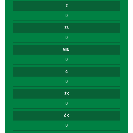
Z
0
ZS
0
MIN.
0
G
0
ŽK
0
ČK
0