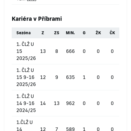
Kariéra v Příbrami
Sezóna
Z
ZS
MIN.
G
ŽK
ČK
1. ČLŽ U
15
13
8
666
0
0
0
2025/26
1. ČLŽ U
15 9-16
12
9
635
1
0
0
2025/26
1. ČLŽ U
14 9-16
14
13
962
0
0
0
2024/25
1.ČLŽ U
14
12
7
589
1
0
0