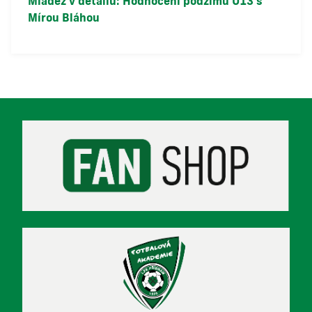
Mládež v detailu: Hodnocení podzimu U13 s
Mírou Bláhou