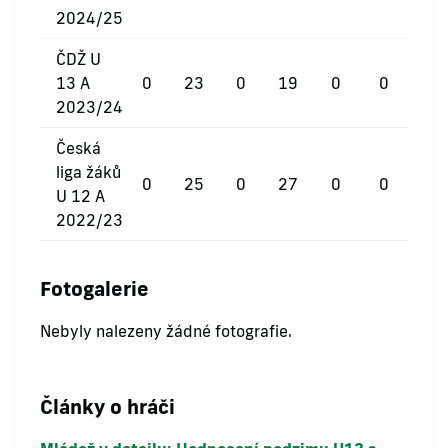
2024/25
ČDŽ U
13 A
0
23
0
19
0
0
2023/24
Česká
liga žáků
0
25
0
27
0
0
U 12 A
2022/23
Fotogalerie
Nebyly nalezeny žádné fotografie.
Články o hráči