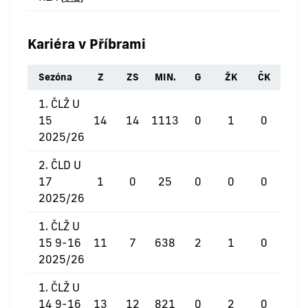
Kariéra v Příbrami
Sezóna
Z
ZS
MIN.
G
ŽK
ČK
1. ČLŽ U
15
14
14
1113
0
1
0
2025/26
2. ČLD U
17
1
0
25
0
0
0
2025/26
1. ČLŽ U
15 9-16
11
7
638
2
1
0
2025/26
1. ČLŽ U
14 9-16
13
12
821
0
2
0