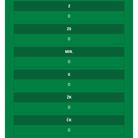
Z
0
ZS
0
MIN.
0
G
0
ŽK
0
ČK
0