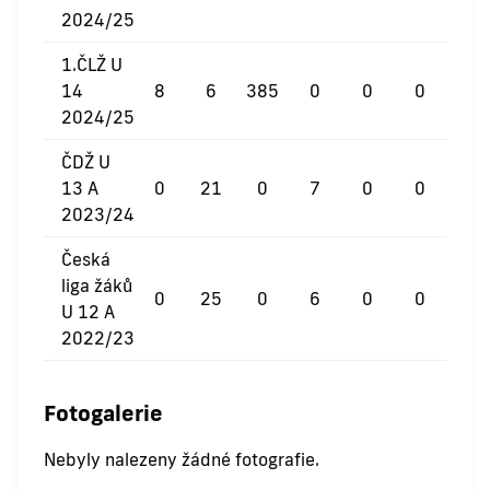
2024/25
1.ČLŽ U
14
8
6
385
0
0
0
2024/25
ČDŽ U
13 A
0
21
0
7
0
0
2023/24
Česká
liga žáků
0
25
0
6
0
0
U 12 A
2022/23
Fotogalerie
Nebyly nalezeny žádné fotografie.