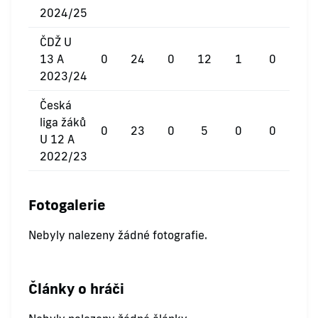
2024/25
ČDŽ U
13 A
0
24
0
12
1
0
2023/24
Česká
liga žáků
0
23
0
5
0
0
U 12 A
2022/23
Fotogalerie
Nebyly nalezeny žádné fotografie.
Články o hráči