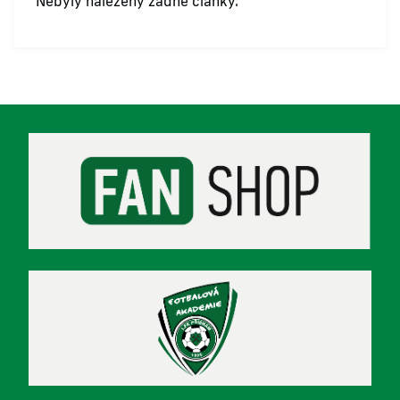
Nebyly nalezeny žádné články.