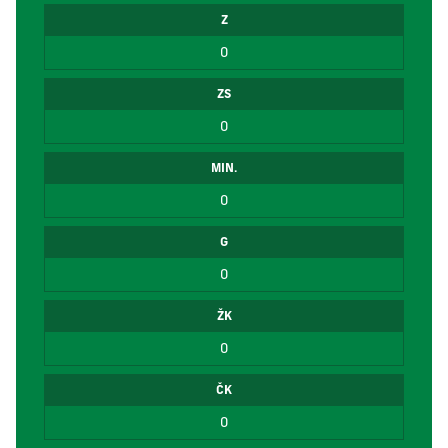
Z
0
ZS
0
MIN.
0
G
0
ŽK
0
ČK
0