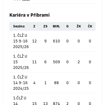
Kariéra v Příbrami
Sezóna
Z
ZS
MIN.
G
ŽK
ČK
1. ČLŽ U
15 9-16
12
9
610
0
0
0
2025/26
1. ČLŽ U
15
11
6
509
0
2
0
2025/26
1. ČLŽ U
14 9-16
4
1
88
0
0
0
2024/25
1.ČLŽ U
14
15
13
874
2
0
0